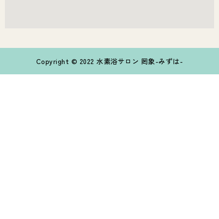
Copyright © 2022 水素浴サロン 罔象-みずは-