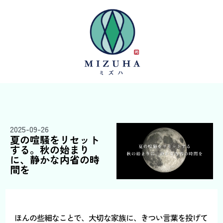
2025-09-26
夏の喧騒をリセット
する。秋の始まり
に、静かな内省の時
間を
ほんの些細なことで、大切な家族に、きつい言葉を投げて